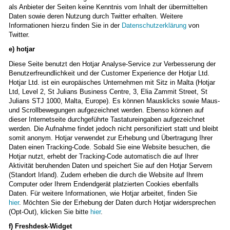
als Anbieter der Seiten keine Kenntnis vom Inhalt der übermittelten
Daten sowie deren Nutzung durch Twitter erhalten. Weitere
Informationen hierzu finden Sie in der
Datenschutzerklärung
von
Twitter.
e) hotjar
Diese Seite benutzt den Hotjar Analyse-Service zur Verbesserung der
Benutzerfreundlichkeit und der Customer Experience der Hotjar Ltd.
Hotjar Ltd. ist ein europäisches Unternehmen mit Sitz in Malta (Hotjar
Ltd, Level 2, St Julians Business Centre, 3, Elia Zammit Street, St
Julians STJ 1000, Malta, Europe). Es können Mausklicks sowie Maus-
und Scrollbewegungen aufgezeichnet werden. Ebenso können auf
dieser Internetseite durchgeführte Tastatureingaben aufgezeichnet
werden. Die Aufnahme findet jedoch nicht personifiziert statt und bleibt
somit anonym. Hotjar verwendet zur Erhebung und Übertragung Ihrer
Daten einen Tracking-Code. Sobald Sie eine Website besuchen, die
Hotjar nutzt, erhebt der Tracking-Code automatisch die auf Ihrer
Aktivität beruhenden Daten und speichert Sie auf den Hotjar Servern
(Standort Irland). Zudem erheben die durch die Website auf Ihrem
Computer oder Ihrem Endendgerät platzierten Cookies ebenfalls
Daten. Für weitere Informationen, wie Hotjar arbeitet, finden Sie
hier
. Möchten Sie der Erhebung der Daten durch Hotjar widersprechen
(Opt-Out), klicken Sie bitte
hier
.
f) Freshdesk-Widget