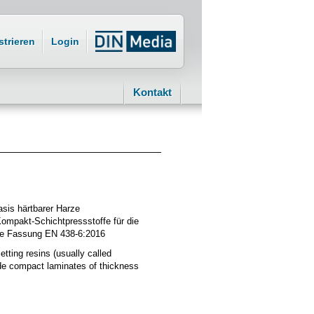
strieren
Login
Kontakt
asis härtbarer Harze
 Kompakt-Schichtpressstoffe für die
he Fassung EN 438-6:2016
ting resins (usually called
rade compact laminates of thickness